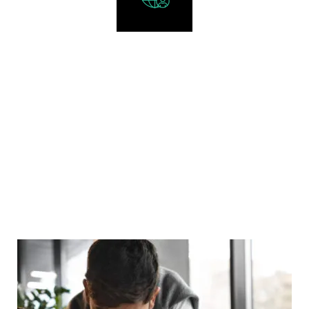
+
0
PAISES